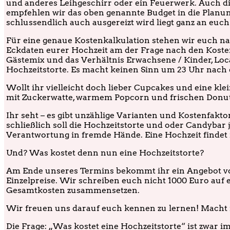
und anderes Leihgeschirr oder ein Feuerwerk. Auch di
empfehlen wir das oben genannte Budget in die Planu
schlussendlich auch ausgereizt wird liegt ganz an e
Für eine genaue Kostenkalkulation stehen wir euch na
Eckdaten eurer Hochzeit am der Frage nach den Kosten
Gästemix und das Verhältnis Erwachsene / Kinder, Loc
Hochzeitstorte. Es macht keinen Sinn um 23 Uhr nach e
Wollt ihr vielleicht doch lieber Cupcakes und eine k
mit Zuckerwatte, warmem Popcorn und frischen Donut
Ihr seht – es gibt unzählige Varianten und Kostenfakto
schließlich soll die Hochzeitstorte und oder Candybar j
Verantwortung in fremde Hände. Eine Hochzeit findet 
Und? Was kostet denn nun eine Hochzeitstorte?
Am Ende unseres Termins bekommt ihr ein Angebot von
Einzelpreise. Wir schreiben euch nicht 1000 Euro auf ei
Gesamtkosten zusammensetzen.
Wir freuen uns darauf euch kennen zu lernen! Macht
Die Frage: „Was kostet eine Hochzeitstorte“ ist zwar 