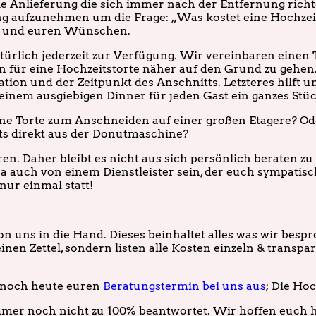
e Anlieferung die sich immer nach der Entfernung richte
ng aufzunehmen um die Frage: „Was kostet eine Hochzei
uch und euren Wünschen.
türlich jederzeit zur Verfügung. Wir vereinbaren eine
 für eine Hochzeitstorte näher auf den Grund zu gehen.
ation und der Zeitpunkt des Anschnitts. Letzteres hilf
inem ausgiebigen Dinner für jeden Gast ein ganzes Stück
leine Torte zum Anschneiden auf einer großen Etagere? 
s direkt aus der Donutmaschine?
ren. Daher bleibt es nicht aus sich persönlich beraten z
a auch von einem Dienstleister sein, der euch sympatisch
nur einmal statt!
 uns in die Hand. Dieses beinhaltet alles was wir bes
nen Zettel, sondern listen alle Kosten einzeln & transpa
 noch heute euren
Beratungstermin bei uns aus
; Die Ho
immer noch nicht zu 100% beantwortet. Wir hoffen euch h