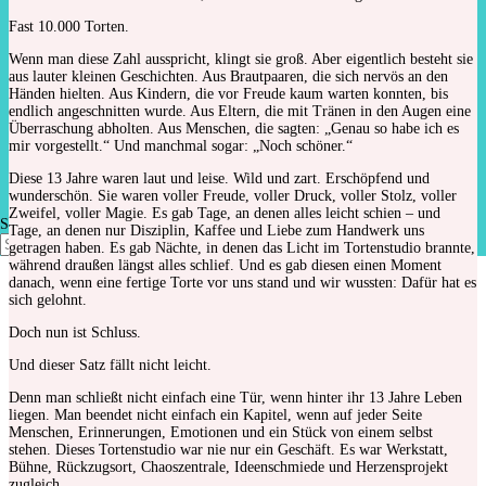
Fast 10.000 Torten.
Wenn man diese Zahl ausspricht, klingt sie groß. Aber eigentlich besteht sie
aus lauter kleinen Geschichten. Aus Brautpaaren, die sich nervös an den
Händen hielten. Aus Kindern, die vor Freude kaum warten konnten, bis
endlich angeschnitten wurde. Aus Eltern, die mit Tränen in den Augen eine
Überraschung abholten. Aus Menschen, die sagten: „Genau so habe ich es
mir vorgestellt.“ Und manchmal sogar: „Noch schöner.“
Diese 13 Jahre waren laut und leise. Wild und zart. Erschöpfend und
Jede Torte hat ein letztes Stück…
wunderschön. Sie waren voller Freude, voller Druck, voller Stolz, voller
Zweifel, voller Magie. Es gab Tage, an denen alles leicht schien – und
Seite wählen
Tage, an denen nur Disziplin, Kaffee und Liebe zum Handwerk uns
getragen haben. Es gab Nächte, in denen das Licht im Tortenstudio brannte,
während draußen längst alles schlief. Und es gab diesen einen Moment
danach, wenn eine fertige Torte vor uns stand und wir wussten: Dafür hat es
sich gelohnt.
Doch nun ist Schluss.
Und dieser Satz fällt nicht leicht.
Denn man schließt nicht einfach eine Tür, wenn hinter ihr 13 Jahre Leben
liegen. Man beendet nicht einfach ein Kapitel, wenn auf jeder Seite
Menschen, Erinnerungen, Emotionen und ein Stück von einem selbst
stehen. Dieses Tortenstudio war nie nur ein Geschäft. Es war Werkstatt,
Bühne, Rückzugsort, Chaoszentrale, Ideenschmiede und Herzensprojekt
zugleich.