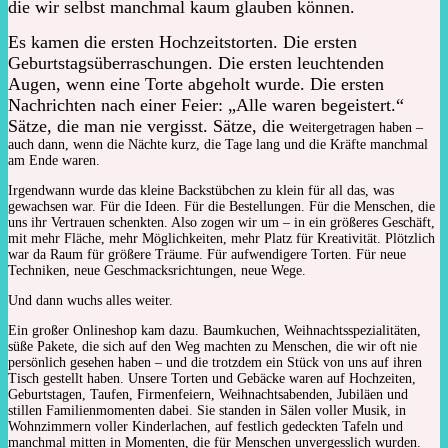
die wir selbst manchmal kaum glauben können.
Es kamen die ersten Hochzeitstorten. Die ersten
Geburtstagsüberraschungen. Die ersten leuchtenden
Augen, wenn eine Torte abgeholt wurde. Die ersten
Nachrichten nach einer Feier: „Alle waren begeistert.“
Sätze, die man nie vergisst. Sätze, die w
eitergetragen haben –
auch dann, wenn die Nächte kurz, die Tage lang und die Kräfte manchmal
am Ende waren.
Irgendwann wurde das kleine Backstübchen zu klein für all das, was
gewachsen war. Für die Ideen. Für die Bestellungen. Für die Menschen, die
uns ihr Vertrauen schenkten. Also zogen wir um – in ein größeres Geschäft,
mit mehr Fläche, mehr Möglichkeiten, mehr Platz für Kreativität. Plötzlich
war da Raum für größere Träume. Für aufwendigere Torten. Für neue
Techniken, neue Geschmacksrichtungen, neue Wege.
Und dann wuchs alles weiter.
Ein großer Onlineshop kam dazu. Baumkuchen, Weihnachtsspezialitäten,
süße Pakete, die sich auf den Weg machten zu Menschen, die wir oft nie
persönlich gesehen haben – und die trotzdem ein Stück von uns auf ihren
Tisch gestellt haben. Unsere Torten und Gebäcke waren auf Hochzeiten,
Geburtstagen, Taufen, Firmenfeiern, Weihnachtsabenden, Jubiläen und
stillen Familienmomenten dabei. Sie standen in Sälen voller Musik, in
Wohnzimmern voller Kinderlachen, auf festlich gedeckten Tafeln und
manchmal mitten in Momenten, die für Menschen unvergesslich wurden.