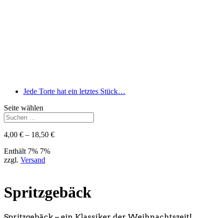
Jede Torte hat ein letztes Stück…
Seite wählen
Preisspanne:
4,00
€
–
18,50
€
4,00 €
Enthält 7% 7%
bis
zzgl.
Versand
18,50 €
Spritzgebäck
Spritzgebäck – ein Klassiker der Weihnachtszeit!