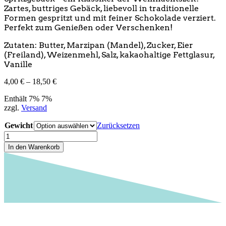
Zartes, buttriges Gebäck, liebevoll in traditionelle
Formen gespritzt und mit feiner Schokolade verziert.
Perfekt zum Genießen oder Verschenken!
Zutaten: Butter, Marzipan (Mandel), Zucker, Eier
(Freiland), Weizenmehl, Salz, kakaohaltige Fettglasur,
Vanille
Preisspanne:
4,00
€
–
18,50
€
4,00 €
Enthält 7% 7%
bis
zzgl.
Versand
18,50 €
Gewicht
Zurücksetzen
Spritzgebäck
Menge
In den Warenkorb