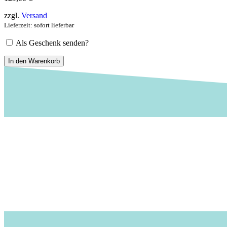
zzgl.
Versand
Lieferzeit: sofort lieferbar
Als Geschenk senden?
Gutschein
In den Warenkorb
129€
Menge